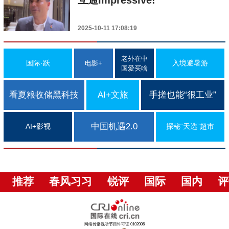
互通Impressive!
2025-10-11 17:08:19
老外在中
国际·跃
入境避暑游
电影+
国爱买啥
看夏粮收储黑科技
AI+文旅
手搓也能“很工业”
中国机遇2.0
AI+影视
探秘“天选”超市
推荐
春风习习
锐评
国际
国内
评
网络传播视听节目许可证 0102006