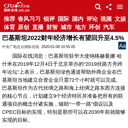
推荐
春风习习
锐评
国际
国内
评论
视频
文娱
体育
原创
直播
财智
城市
地方
环创
汽车
巴基斯坦2022财年经济增长有望回升至4.5%
中央广电总台国际在线
2020-01-08 10:55:05
国际在线消息：巴基斯坦驻华大使纳格赫曼娜·哈
什米在2019年12月4日于北京举办的“2019丝路方舟跨
年论坛”上表示，巴基斯坦绿色通道帮助外商企业在巴
基斯坦当地建立合资企业只需72个小时就可以完成。
巴基斯坦作为古代丝绸之路和海上丝绸之路东西方连接
的核心节点，计划建立9个经济特区并准备把所有的联
通项目的概念付诸实施，辅助“一带一路”倡议以及
CPEC目标的实现，特别是那些可以在2030年前就能够
实现的目标。