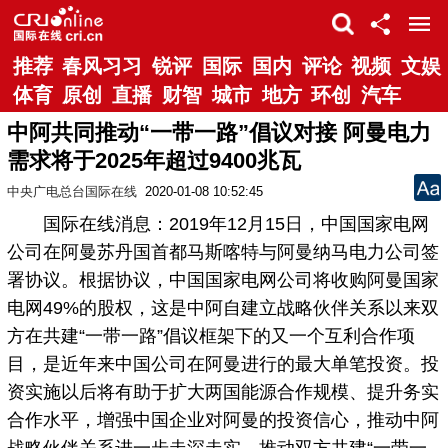
推荐
春风习习
锐评
国际
国内
评论
视频
文娱
体育
原创
直播
财智
城市
地方
环创
汽车
中阿共同推动“一带一路”倡议对接 阿曼电力
需求将于2025年超过9400兆瓦
中央广电总台国际在线
2020-01-08 10:52:45
国际在线消息：2019年12月15日，中国国家电网
公司在阿曼苏丹国首都马斯喀特与阿曼纳马电力公司签
署协议。根据协议，中国国家电网公司将收购阿曼国家
电网49%的股权，这是中阿自建立战略伙伴关系以来双
方在共建“一带一路”倡议框架下的又一个互利合作项
目，是近年来中国公司在阿曼进行的最大单笔投资。投
资实施以后将有助于扩大两国能源合作规模、提升务实
合作水平，增强中国企业对阿曼的投资信心，推动中阿