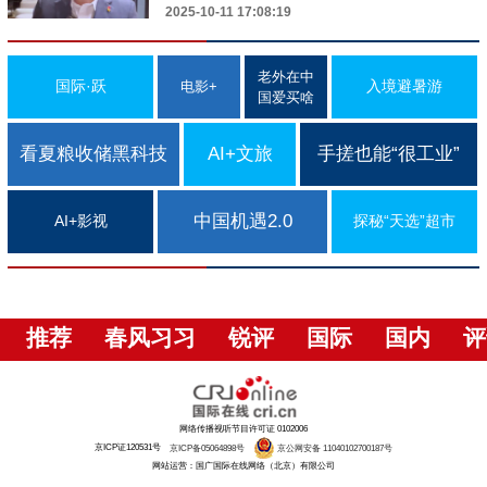
2025-10-11 17:08:19
老外在中
国际·跃
入境避暑游
电影+
国爱买啥
看夏粮收储黑科技
AI+文旅
手搓也能“很工业”
中国机遇2.0
AI+影视
探秘“天选”超市
推荐
春风习习
锐评
国际
国内
评
网络传播视听节目许可证 0102006
京ICP证120531号
京ICP备05064898号
京公网安备 11040102700187号
网站运营：国广国际在线网络（北京）有限公司