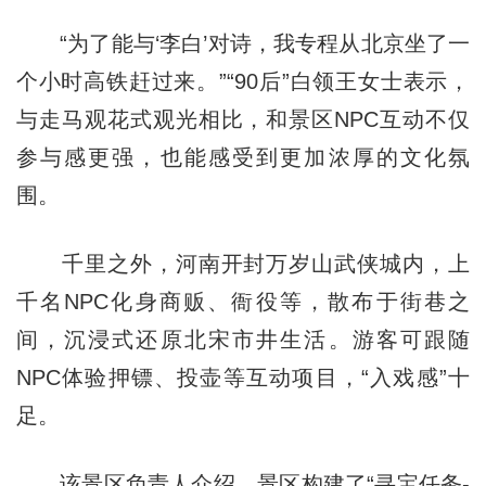
“为了能与‘李白’对诗，我专程从北京坐了一
个小时高铁赶过来。”“90后”白领王女士表示，
与走马观花式观光相比，和景区NPC互动不仅
参与感更强，也能感受到更加浓厚的文化氛
围。
千里之外，河南开封万岁山武侠城内，上
千名NPC化身商贩、衙役等，散布于街巷之
间，沉浸式还原北宋市井生活。游客可跟随
NPC体验押镖、投壶等互动项目，“入戏感”十
足。
该景区负责人介绍，景区构建了“寻宝任务-