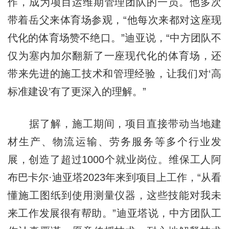
作，成为项目运维期管理团队的一员。他多次
带着岳父来体育场参观，“他每次来都对这座现
代化的体育场赞不绝口。”迪亚说，“中方团队不
仅为塞内加尔翻新了一座现代化的体育场，还
带来先进的施工技术和管理经验，让我们对‘高
标准建设’有了更深入的理解。”
据了解，施工期间，项目直接带动当地建
材生产、物流运输、劳务服务等多个行业发
展，创造了超过1000个就业岗位。维保工人阿
布巴卡尔·迪亚塔2023年来到项目上工作，“从看
懂施工图纸到使用测量仪器，这些技能对我未
来工作发展很有帮助。”迪亚塔说，中方团队工