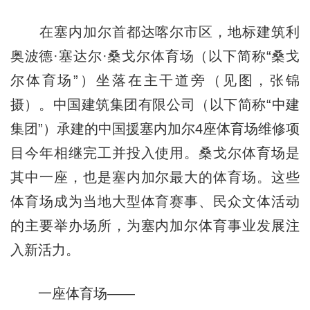
在塞内加尔首都达喀尔市区，地标建筑利
奥波德·塞达尔·桑戈尔体育场（以下简称“桑戈
尔体育场”）坐落在主干道旁（见图，张锦
摄）。中国建筑集团有限公司（以下简称“中建
集团”）承建的中国援塞内加尔4座体育场维修项
目今年相继完工并投入使用。桑戈尔体育场是
其中一座，也是塞内加尔最大的体育场。这些
体育场成为当地大型体育赛事、民众文体活动
的主要举办场所，为塞内加尔体育事业发展注
入新活力。
一座体育场——