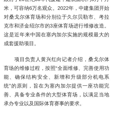
米，可容纳6万名观众。2022年，中建集团开始
对桑戈尔体育场和分别位于久尔贝勒市、考拉
克市和济金绍尔市的3座体育场进行维修改造。
这是近年来中国在塞内加尔实施的规模最大的
成套援助项目。
项目负责人黄兴红向记者介绍，桑戈尔体
育场的维修过程，按照“全面维修、完善使用功
能、确保结构安全、新增和升级部分机电系
统”的原则，旨在为塞内加尔提供一座功能完
善、具备专业条件的大型体育场，以满足当地
承办专业以及国际体育赛事的要求。