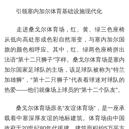
引领塞内加尔体育基础设施现代化
走进桑戈尔体育场，红、黄、绿三色座椅
从低向高处形成色彩自然渐变，与塞内加尔国
旗的颜色相呼应。其中，红、绿两色座椅拼出
法语“第十二只狮子”字样。桑戈尔体育场是塞内
加尔国家足球队的主场，该足球队被称为“特兰
加雄狮”，“第十二只狮子”代表着球迷对球队的
热爱——他们就像场上球员的“第十二个队友”。
桑戈尔体育场原名“友谊体育场”，是一座承
载着中塞深厚友谊的地标建筑。体育场由中国
政府于20世纪80年代援建，建筑面积约5万平方