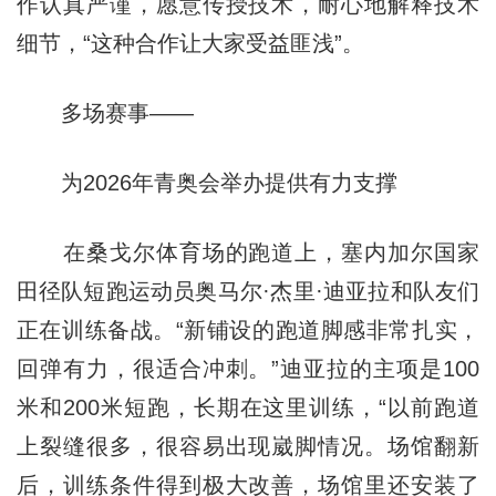
作认真严谨，愿意传授技术，耐心地解释技术
细节，“这种合作让大家受益匪浅”。
多场赛事——
为2026年青奥会举办提供有力支撑
在桑戈尔体育场的跑道上，塞内加尔国家
田径队短跑运动员奥马尔·杰里·迪亚拉和队友们
正在训练备战。“新铺设的跑道脚感非常扎实，
回弹有力，很适合冲刺。”迪亚拉的主项是100
米和200米短跑，长期在这里训练，“以前跑道
上裂缝很多，很容易出现崴脚情况。场馆翻新
后，训练条件得到极大改善，场馆里还安装了