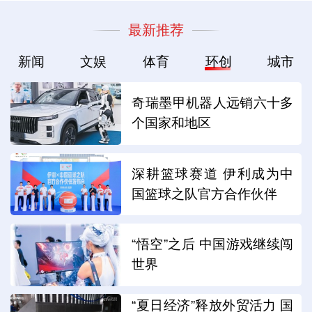
最新推荐
新闻
文娱
体育
环创
城市
奇瑞墨甲机器人远销六十多
个国家和地区
深耕篮球赛道 伊利成为中
国篮球之队官方合作伙伴
“悟空”之后 中国游戏继续闯
世界
“夏日经济”释放外贸活力 国