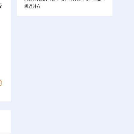
杏
机遇并存
，