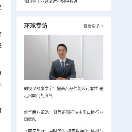
我国轻工业经济运行稳中有进
采
环球专访
查看更多 >
区
发
分
项
朗视仪器张文宇：提高产品性能及可靠性 是
走出国门的底气
潜
新华医疗董浩：背靠祖国打造中国口腔行业
国家队
八颗牙陶欢：AI时代的“椅旁数字化” 挑战与