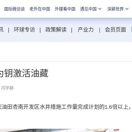
国际微访谈
老外在中国
外媒看中国
遇见中国
深耕世界
讯
|
环球专访
|
政策解读
|
产业力
|
会员页面
为钥激活油藏
：闫宇赫
田杏南开发区水井措施工作量完成计划的1.6倍以上