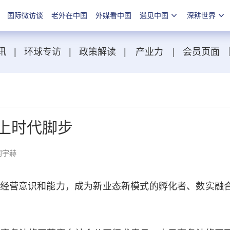
国际微访谈
老外在中国
外媒看中国
遇见中国
深耕世界
讯
|
环球专访
|
政策解读
|
产业力
|
会员页面
上时代脚步
闫宇赫
营意识和能力，成为新业态新模式的孵化者、数实融