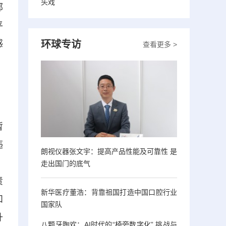
头戏
部
平
感
环球专访
查看更多 >
，
。
暂
违
朗视仪器张文宇：提高产品性能及可靠性 是
、
走出国门的底气
责
新华医疗董浩：背靠祖国打造中国口腔行业
和
国家队
升
八颗牙陶欢：AI时代的“椅旁数字化” 挑战与