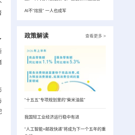
不
AI不“炫技” 一人也成军
者
政策解读
查看更多 >
了
新
诸
形
“十五五”专项规划里的“柴米油盐”
与
配
我国轻工业经济运行稳中有进
“人工智能+邮政快递”将成为下一个五年的重