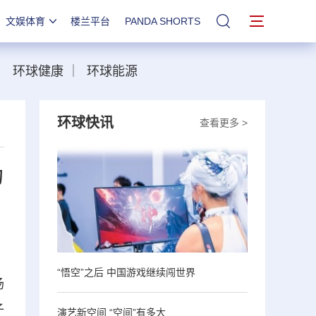
文娱体育
楼兰平台
PANDA SHORTS
站内搜索
｜
环球健康
｜
环球能源
环球快讯
查看更多 >
为
“悟空”之后 中国游戏继续闯世界
场
子
演艺新空间 “空间”有多大