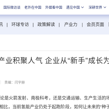
国际微访谈
老外在中国
外媒看中国
遇见中国
深耕世界
讯
|
环球专访
|
政策解读
|
产业力
|
会员页面
来产业积聚人气 企业从“新手”成长
责编：闫宇赫
是火箭发射、南极科考，还是交通运输、生产生活的
相比，当前氢能产业仍处于起跑阶段，如何让未来的“种