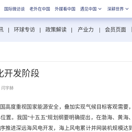
国际微访谈
老外在中国
外媒看中国
遇见中国
深耕世界
讯
|
环球专访
|
政策解读
|
产业力
|
会员页面
化开发阶段
：闫宇赫
高度重视国家能源安全，叠加实现气候目标客观需要
位置。我国“十五五”规划纲要明确提出，在渤海、黄海
序推进深远海风电开发，海上风电累计并网装机规模达