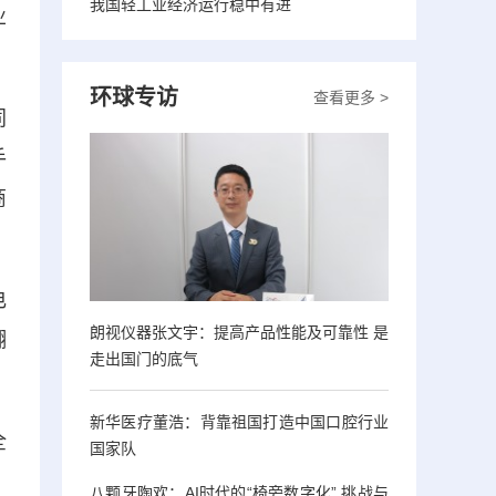
我国轻工业经济运行稳中有进
业
环球专访
查看更多 >
同
手
商
电
朗视仪器张文宇：提高产品性能及可靠性 是
翻
走出国门的底气
新华医疗董浩：背靠祖国打造中国口腔行业
全
国家队
，
八颗牙陶欢：AI时代的“椅旁数字化” 挑战与