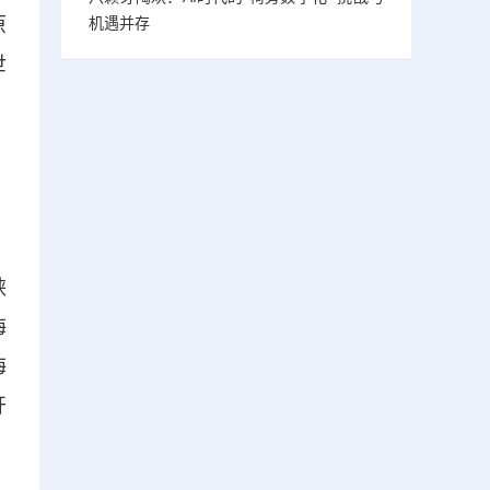
原
机遇并存
世
峡
海
海
开