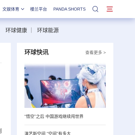
文娱体育
楼兰平台
PANDA SHORTS
站内搜索
｜
环球健康
｜
环球能源
环球快讯
查看更多 >
，
“悟空”之后 中国游戏继续闯世界
、
到
演艺新空间 “空间”有多大