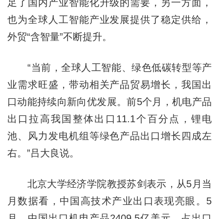
足了国内产业智能化升级的需要，另一方面，
也为全球人工智能产业发展提供了稳定供给，
外贸“含智量”不断提升。
“当前，全球人工智能、绿色低碳转型等产
业需求旺盛，带动相关产品贸易增长，我国出
口动能持续向新向优发展。前5个月，机电产品
出口拉高我国整体出口11.1个百分点，锂电
池、风力发电机组等绿色产品出口增长四成左
右。”吕大良说。
北京大学经济学院教授苏剑表示，从5月当
月数据看，中国高技术产业出口表现亮眼。5
月，中国出口机电产品2409.5亿美元，占出口