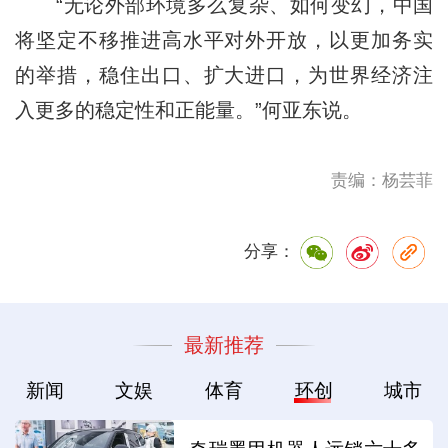
“无论外部环境多么复杂、如何变幻，中国
将坚定不移推进高水平对外开放，以更加务实
的举措，稳住出口、扩大进口，为世界经济注
入更多的稳定性和正能量。”何亚东说。
责编：杨芸菲
分享：
最新推荐
新闻
文娱
体育
环创
城市