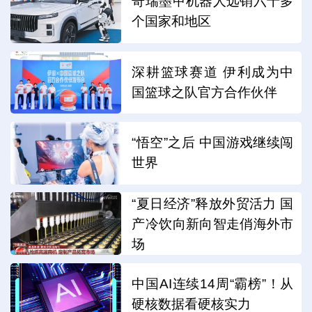
奇瑞墨甲机器人远销六十多
个国家和地区
深耕篮球赛道 伊利成为中
国篮球之队官方合作伙伴
“悟空”之后 中国游戏继续闯
世界
“夏日经济”释放外贸活力 国
产冷饮向新向智走俏海外市
场
中国AI连续14周“霸榜”！从
硬核数据看硬核实力