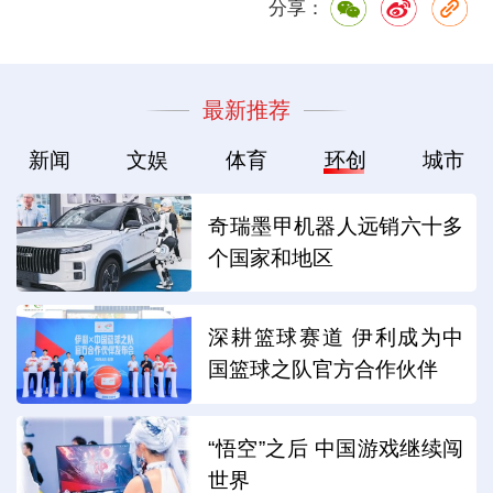
分享：
最新推荐
新闻
文娱
体育
环创
城市
奇瑞墨甲机器人远销六十多
个国家和地区
深耕篮球赛道 伊利成为中
国篮球之队官方合作伙伴
“悟空”之后 中国游戏继续闯
世界