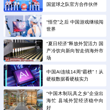
国篮球之队官方合作伙伴
“悟空”之后 中国游戏继续闯
世界
“夏日经济”释放外贸活力 国
产冷饮向新向智走俏海外市
场
中国AI连续14周“霸榜”！从
硬核数据看硬核实力
“中国木制玩具之乡”企业出
海忙 县域外贸经济稳中向
好