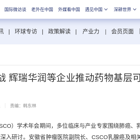
国际微访谈
老外在中国
外媒看中国
遇见中国
深耕世界
讯
|
环球专访
|
政策解读
|
产业力
|
会员页面
战 辉瑞华润等企业推动药物基层
线
责编：韩东林
CO）学术年会期间，多位临床与产业专家围绕肺癌、
深入研讨。安徽省肿瘤医院副院长、CSCO乳腺癌及相