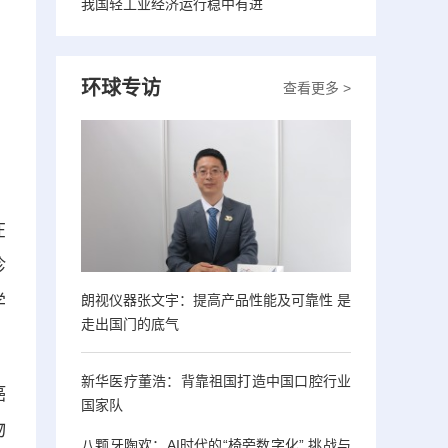
我国轻工业经济运行稳中有进
环球专访
查看更多 >
在
诊
学
朗视仪器张文宇：提高产品性能及可靠性 是
走出国门的底气
新华医疗董浩：背靠祖国打造中国口腔行业
癌
国家队
物
八颗牙陶欢：AI时代的“椅旁数字化” 挑战与