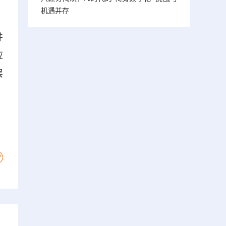
机遇并存
并
应
层