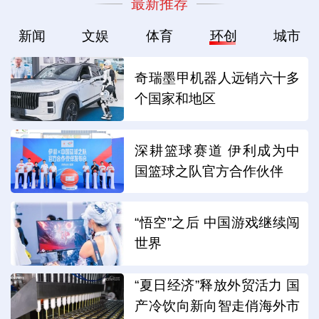
最新推荐
新闻
文娱
体育
环创
城市
奇瑞墨甲机器人远销六十多
个国家和地区
深耕篮球赛道 伊利成为中
国篮球之队官方合作伙伴
“悟空”之后 中国游戏继续闯
世界
“夏日经济”释放外贸活力 国
产冷饮向新向智走俏海外市