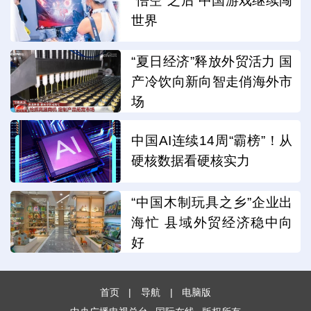
“悟空”之后 中国游戏继续闯
世界
“夏日经济”释放外贸活力 国
产冷饮向新向智走俏海外市
场
中国AI连续14周“霸榜”！从
硬核数据看硬核实力
“中国木制玩具之乡”企业出
海忙 县域外贸经济稳中向
好
首页
|
导航
|
电脑版