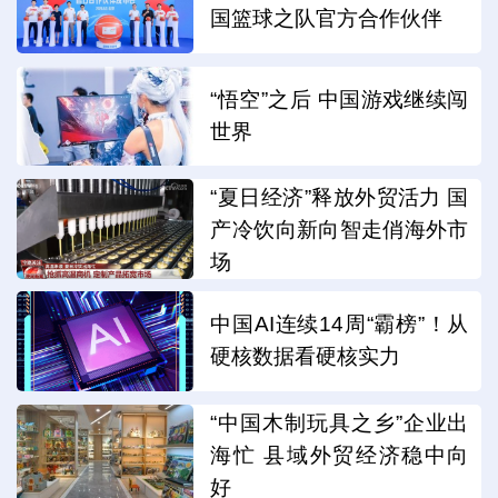
国篮球之队官方合作伙伴
“悟空”之后 中国游戏继续闯
世界
“夏日经济”释放外贸活力 国
产冷饮向新向智走俏海外市
场
中国AI连续14周“霸榜”！从
硬核数据看硬核实力
“中国木制玩具之乡”企业出
海忙 县域外贸经济稳中向
好