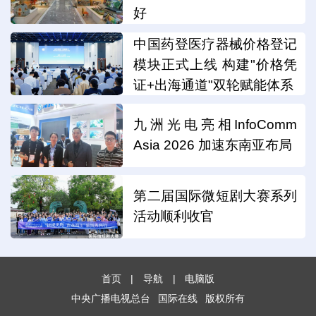
好
中国药登医疗器械价格登记
模块正式上线 构建"价格凭
证+出海通道"双轮赋能体系
九洲光电亮相InfoComm
Asia 2026 加速东南亚布局
第二届国际微短剧大赛系列
活动顺利收官
首页
|
导航
|
电脑版
中央广播电视总台
国际在线
版权所有