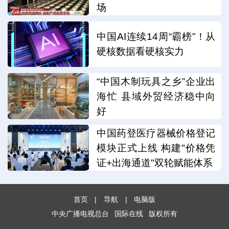
场
中国AI连续14周“霸榜”！从
硬核数据看硬核实力
“中国木制玩具之乡”企业出
海忙 县域外贸经济稳中向
好
中国药登医疗器械价格登记
模块正式上线 构建"价格凭
证+出海通道"双轮赋能体系
首页
|
导航
|
电脑版
中央广播电视总台
国际在线
版权所有