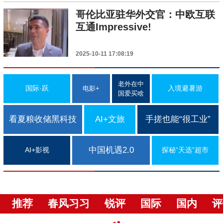
哥伦比亚驻华外交官：中欧互联
互通Impressive!
2025-10-11 17:08:19
老外在中
国际·跃
入境避暑游
电影+
国爱买啥
看夏粮收储黑科技
AI+文旅
手搓也能“很工业”
中国机遇2.0
AI+影视
探秘“天选”超市
推荐
春风习习
锐评
国际
国内
评