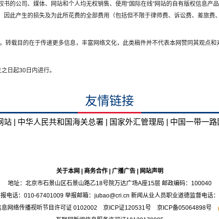
权书的公司、媒体、网站和个人均无权销售、使用“国际在线”网站的自有版权信息产
，因此产生的损失及为此所花费的全部费用（包括但不限于律师费、诉讼费、差旅费
媒体，转载目的在于传递更多信息，丰富网络文化，此类稿件并不代表本网赞同其观点和
之日起30日内进行。
友情链接
站 |
中华人民共和国海关总署 |
国家外汇管理局 |
中国一带一路网
关于本网
|
商务合作
|
广播广告
|
网站声明
地址：北京市石景山区石景山路乙18号院万达广场A座15层 邮政编码：100040
：010-67401009 举报邮箱：jubao@cri.cn 新闻从业人员职业道德监督电话：010-6
息网络传播视听节目许可证 0102002 京ICP证
120531
号
京ICP备05064898号