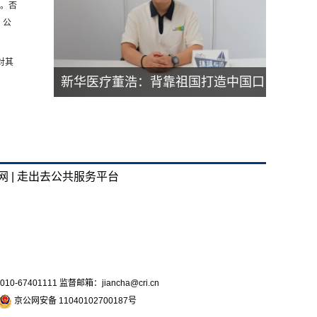
品。否
、公
对其
新华医疗董浩：背靠祖国打造中国口
腔行业国家队
 |
走出去公共服务平台
7401111 监督邮箱：jiancha@cri.cn
京公网安备 11040102700187号