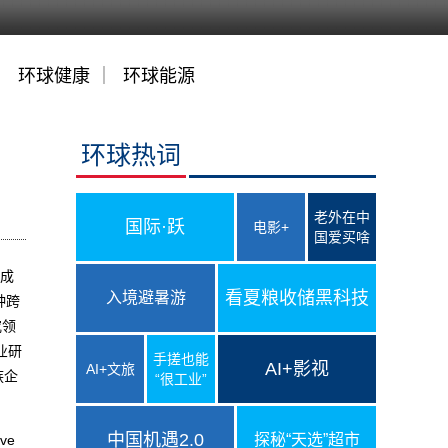
｜
环球健康
｜
环球能源
环球热词
老外在中
国际·跃
电影+
国爱买啥
年成
看夏粮收储黑科技
入境避暑游
种跨
究领
业研
手搓也能
AI+影视
AI+文旅
族企
“很工业”
中国机遇2.0
探秘“天选”超市
ve