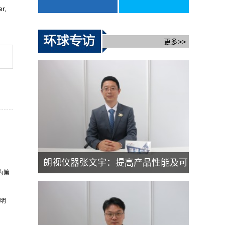
r,
更多>>
朗视仪器张文宇：提高产品性能及可
为第
靠性 是走出国门的底气
声明