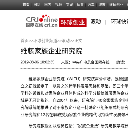
首页
国际
国内
视频
文娱
体育
汽车
城市
环球创业
滚动
|
环球快
首页>>
环球创业频道>>
滚动
>>
正文
维藤家族企业研究院
2019-08-06 10:02:35
来源：中央广电总台国际在线
编辑
维藤家族企业研究院（WIFU）研究院声誉卓著，是德国首
立之初就设定了一以贯之的跨学科发展思路和基础，即三个学
学科的设置和对家族企业具体构成的科学分析使维藤家族企
域是无可比拟的。自2004年以来，研究院与40余家家族企
究院系统地推进了对于家族企业这一特殊企业组织形式的研究
业研究院和12名在职教授为家族企业的跨代可持续性发展做
研究院教授团队成员包括：“家族企业法” 研究与教学院长Rainer 