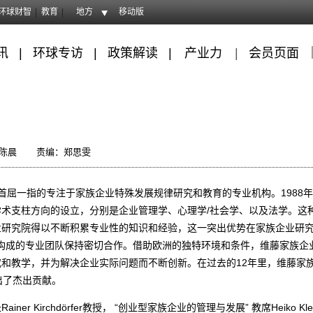
环球财智
教育
地方
移动版
讯
|
环球专访
|
政策解读
|
产业力
|
会员页面
：陈晨
责编：郑思雯
屈一指的专注于家族企业特殊发展规律研究和教育的专业机构。1988
术支柱方向的设立，分别是企业管理学、心理学/社会学、以及法学。这
业研究院得以不断积累专业性的知识和经验，这一突出优势在家族企业研
业构成的专业团队保持密切合作。借助欧洲的独特环境和条件，维藤家族企
和教学，并为解决企业实际问题而不断创新。在过去的12年里，维藤家
出了杰出贡献。
Kirchdörfer教授， “创业型家族企业的管理与发展” 教席Heiko Kle