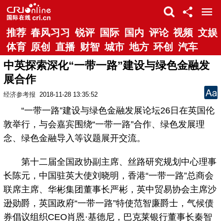
推荐
春风习习
锐评
国际
国内
评论
视频
文娱
体育
原创
直播
财智
城市
地方
环创
汽车
中英探索深化“一带一路”建设与绿色金融发
展合作
经济参考报
2018-11-28 13:35:52
“一带一路”建设与绿色金融发展论坛26日在英国伦
敦举行，与会嘉宾围绕“一带一路”合作、绿色发展理
念、绿色金融导入等议题展开交流。
第十二届全国政协副主席、丝路研究规划中心理事
长陈元，中国驻英大使刘晓明，香港“一带一路”总商会
联席主席、华彬集团董事长严彬，英中贸易协会主席沙
逊勋爵，英国政府“一带一路”特使范智廉爵士，气候债
券倡议组织CEO肖恩·基德尼，巴克莱银行董事长秦智