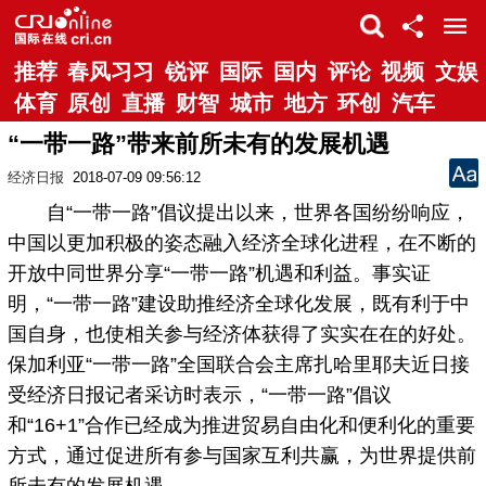
推荐
春风习习
锐评
国际
国内
评论
视频
文娱
体育
原创
直播
财智
城市
地方
环创
汽车
“一带一路”带来前所未有的发展机遇
经济日报
2018-07-09 09:56:12
自“一带一路”倡议提出以来，世界各国纷纷响应，
中国以更加积极的姿态融入经济全球化进程，在不断的
开放中同世界分享“一带一路”机遇和利益。事实证
明，“一带一路”建设助推经济全球化发展，既有利于中
国自身，也使相关参与经济体获得了实实在在的好处。
保加利亚“一带一路”全国联合会主席扎哈里耶夫近日接
受经济日报记者采访时表示，“一带一路”倡议
和“16+1”合作已经成为推进贸易自由化和便利化的重要
方式，通过促进所有参与国家互利共赢，为世界提供前